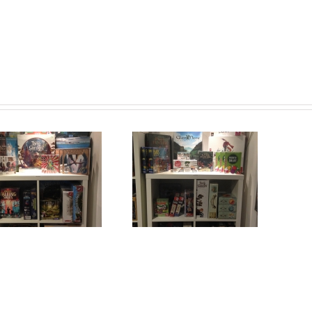
Unsere vorrätigen Brettspiele
Asmodee: Messeneuhei
(KW45 2020)
dem 22.10.2020