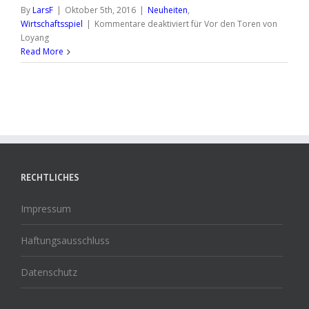
By
LarsF
|
Oktober 5th, 2016
|
Neuheiten
,
Wirtschaftsspiel
|
Kommentare deaktiviert
für Vor den Toren von
Loyang
Read More
RECHTLICHES
Impressum
Haftungsausschluss
Datenschutz