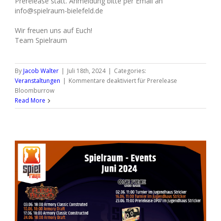
Prerelease statt. Anmeldung bitte per Email an
info@spielraum-bielefeld.de
Wir freuen uns auf Euch!
Team Spielraum
By
Jacob Walter
|
Juli 18th, 2024
|
Categories:
Veranstaltungen
|
Kommentare deaktiviert
für Prerelease
Bloomburrow
Read More