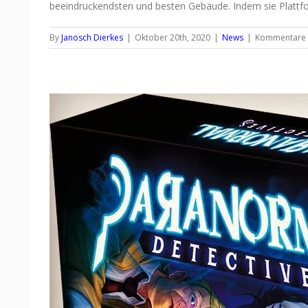
beeindruckendsten und besten Gebäude. Indem sie Plattfor
By
Janosch Dierkes
|
Oktober 20th, 2020
|
News
|
Kommentare d