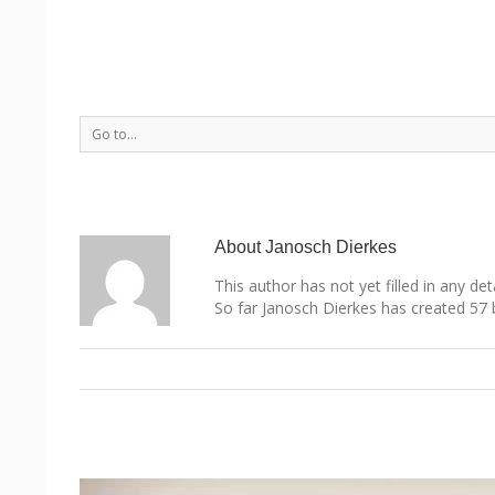
Go to...
About
Janosch Dierkes
This author has not yet filled in any deta
So far Janosch Dierkes has created 57 b