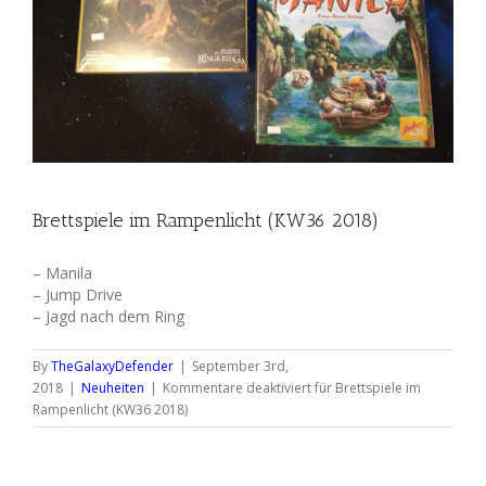
Brettspiele im Rampenlicht (KW36 2018)
– Manila
– Jump Drive
– Jagd nach dem Ring
By
TheGalaxyDefender
|
September 3rd,
2018
|
Neuheiten
|
Kommentare deaktiviert
für Brettspiele im
Rampenlicht (KW36 2018)