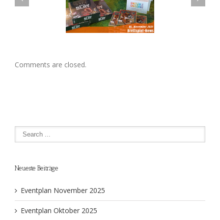
Unsere vorrätigen Brettspiele
spielnews der Woche 44
(KW02 2021)
Comments are closed.
Neueste Beiträge
Eventplan November 2025
Eventplan Oktober 2025